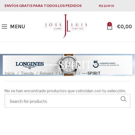
ENVÍOS GRATIS PARA TODOS LOS PEDIDOS
952 22 49 33
0
MENU
€
0,00
---SPIRIT
Inicio
Tienda
Relojes
Longines
---SPIRIT
No se han encontrado productos que coincidan con tu selección.