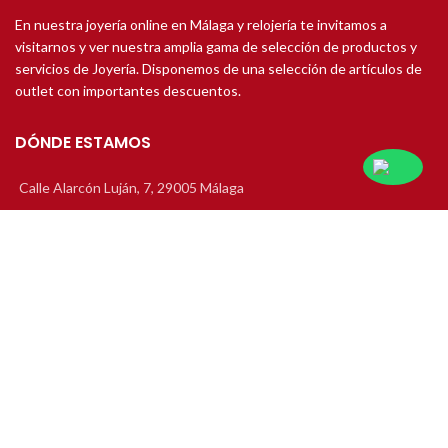
En nuestra joyería online en Málaga y relojería te invitamos a
visitarnos y ver nuestra amplia gama de selección de productos y
servicios de Joyería. Disponemos de una selección de artículos de
outlet con importantes descuentos.
DÓNDE ESTAMOS
Calle Alarcón Luján, 7, 29005 Málaga
Teléfono: 952 22 49 33
Email: info@joseluisjoyero.es
JOYAS DE COMPROMISO
Solitarios de Compromiso
Alianzas de Boda
Media Alianza
Pendientes de Novia