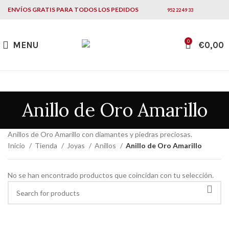
ENVÍOS GRATIS PARA TODOS LOS PEDIDOS
952 22 49 33
0
MENU
€
0,00
Anillo de Oro Amarillo
Anillos de Oro Amarillo con diamantes y piedras preciosas.
Inicio
Tienda
Joyas
Anillos
Anillo de Oro Amarillo
No se han encontrado productos que coincidan con tu selección.