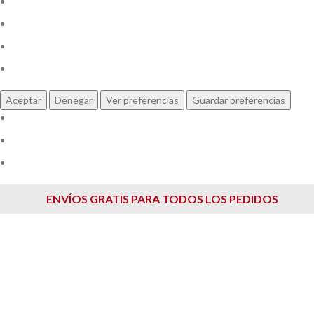
Administrar opciones
Gestionar los servicios
Gestionar {vendor_count} proveedores
Leer más sobre estos propósitos
Aceptar
Denegar
Ver preferencias
Guardar preferencias
Ver 
Politica de Cookies
Política de privacidad
ENVÍOS GRATIS PARA TODOS LOS PEDIDOS