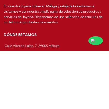
En nuestra joyería online en Málaga y relojería te invitamos a
visitarnos y ver nuestra amplia gama de selección de productos y
servicios de Joyería. Disponemos de una selección de artículos de
outlet con importantes descuentos.
DÓNDE ESTAMOS
Calle Alarcón Luján, 7, 29005 Málaga
Teléfono: 952 22 49 33
Email: info@joseluisjoyero.es
JOYAS DE COMPROMISO
Solitarios de Compromiso
Alianzas de Boda
Media Alianza
Pendientes de Novia