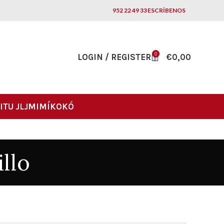
952 22 49 33
ESCRÍBENOS
0
LOGIN / REGISTER
€
0,00
ITU JLJ
MIMÍKOKÓ
llo