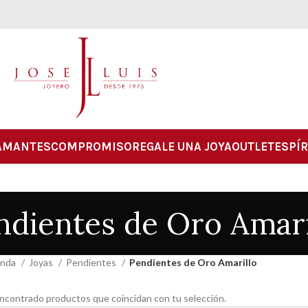
AMANTES
COMPROMISO
REGALE UNA JOYA
OUTLET
ESPÍR
ndientes de Oro Amari
enda
Joyas
Pendientes
Pendientes de Oro Amarillo
ncontrado productos que coincidan con tu selección.