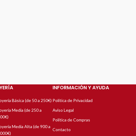
PAGO 100% SEGURO
Garantizamos Pagos 100% seguros haciendo uso de
pasarelas oficiales.
YERÍA
INFORMACIÓN Y AYUDA
oyería Básica (de 50 a 250€)
Política de Privacidad
oyería Media (de 250 a
Aviso Legal
00€)
Política de Compras
oyería Media Alta (de 900 a
Contacto
000€)