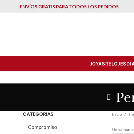
ENVÍOS GRATIS PARA TODOS LOS PEDIDOS
JOYAS
RELOJES
DI
Pe
CATEGORIAS
Inicio
Ti
Compromiso
No se han e