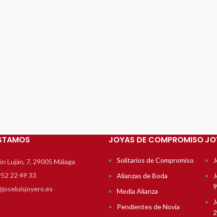
ENVIOS GRATIS
Envío GRATIS con NACEX para todos nuestros
clientes.
Para todo el territorio nacional, excepto islas,
Ceuta y Melilla
STAMOS
JOYAS DE COMPROMISO
JO
Solitarios de Compromiso
J
ón Luján, 7, 29005 Málaga
952 22 49 33
Alianzas de Boda
J
9
@joseluisjoyero.es
Media Alianza
J
Pendientes de Novia
2