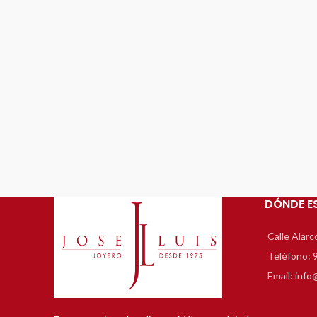
ATENCIÓN AL CLIENTE
Teléfono:
952 22 49 33
WhatsApp:
625 64 99 69
E-Mail: info@joseluisjoyero.es
DÓNDE E
Calle Alarc
Teléfono: 
Email: info