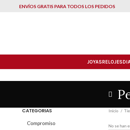
ENVÍOS GRATIS PARA TODOS LOS PEDIDOS
JOYAS
RELOJES
DI
P
CATEGORIAS
Inicio
Ti
Compromiso
No se han e