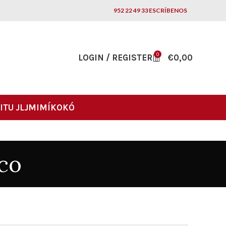
952 22 49 33
ESCRÍBENOS
0
LOGIN / REGISTER
€
0,00
ITU JLJ
MIMÍKOKÓ
co