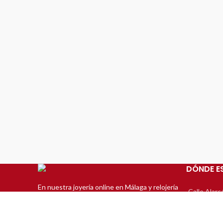
ATENCIÓN AL CLIENTE
Teléfono:
952 22 49 33
WhatsApp:
625 64 99 69
E-Mail: info@joseluisjoyero.es
DÓNDE E
En nuestra joyería online en Málaga y relojería
Calle Alarc
te invitamos a visitarnos y ver nuestra amplia
Teléfono: 
gama de selección de productos y servicios de
Email: info
Joyería. Disponemos de una selección de