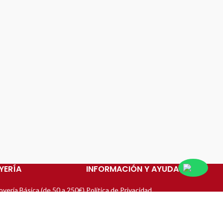
PAGO 100% SEGURO
Garantizamos Pagos 100% seguros haciendo uso
de pasarelas oficiales.
YERÍA
INFORMACIÓN Y AYUDA
oyería Básica (de 50 a 250€)
Política de Privacidad
oyería Media (de 250 a
Aviso Legal
00€)
Política de Compras