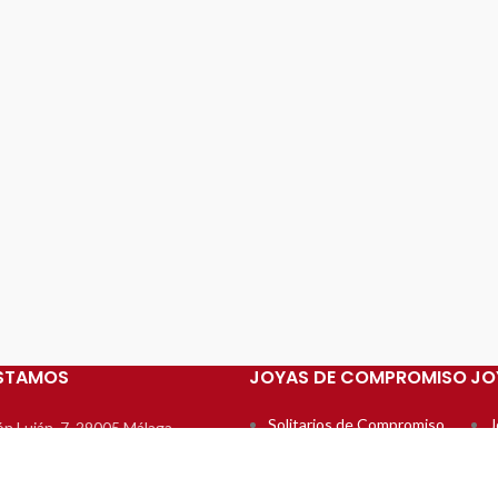
ENVIOS GRATIS
Envío GRATIS con NACEX para todos
nuestros clientes.
Para todo el territorio
nacional, excepto islas, Ceuta y Melilla
STAMOS
JOYAS DE COMPROMISO
JO
Solitarios de Compromiso
J
ón Luján, 7, 29005 Málaga
952 22 49 33
Alianzas de Boda
J
9
@joseluisjoyero.es
Media Alianza