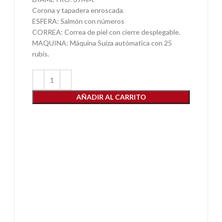
€2.060,00.
€840,00.
Corona y tapadera enroscada.
ESFERA: Salmón con números
CORREA: Correa de piel con cierre desplegable.
MAQUINA: Máquina Suiza autómatica con 25
rubis.
AÑADIR AL CARRITO
952 22 49 33