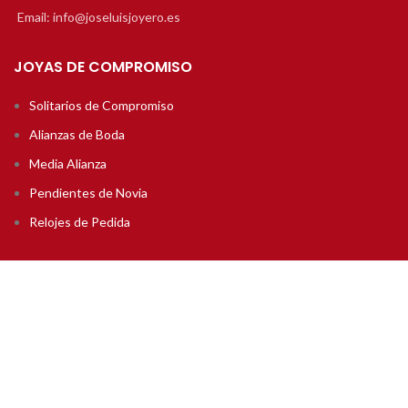
Email: info@joseluisjoyero.es
JOYAS DE COMPROMISO
Solitarios de Compromiso
Alianzas de Boda
Media Alianza
Pendientes de Novia
Relojes de Pedida
JOYERÍA
Joyería Básica (de 50 a 250€)
Joyería Media (de 250 a 900€)
Joyería Media Alta (de 900 a 2000€)
Joyería Alta (de 2000 a 9000€)