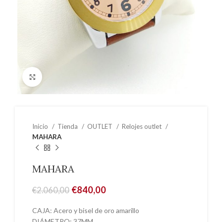
Click to enlarge
Inicio
Tienda
OUTLET
Relojes outlet
MAHARA
MAHARA
El
El
€
840,00
€
2.060,00
precio
precio
original
actual
CAJA: Acero y bisel de oro amarillo
era:
es:
DIÁMETRO: 37MM.